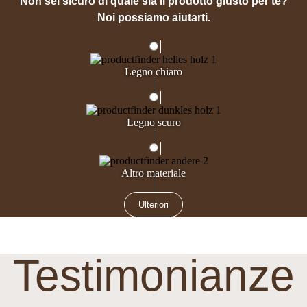
Non sei sicuro di quale sia il prodotto giusto per te?
Noi possiamo aiutarti.
Legno chiaro
Legno scuro
Altro materiale
Ulteriori
Testimonianze