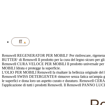
FR
EN
DE
UK
IT
Renuwell REGENERATOR PER MOBILI
Per rinfrescare, rigen
®
BUTTER
di Renuwell
Il prodotto per la cura del legno sicuro per gl
®
Renuwell CURA VELOCE PER MOBILI
Il prodotto universale 
MOBILI
Idrata e protegge la superficie.
L'OLIO PER MOBILI Renuwell fa risaltare la bellezza originale del 
Renuwell SWISS DETERGENTE® rimuove senza fatica un'ampia gamma d
le superfici e dona loro un aspetto curato e duraturo. Renuwell C
l'applicazione di tutti i prodotti Renuwell. Il Renuwell PANNO LUC
Pe