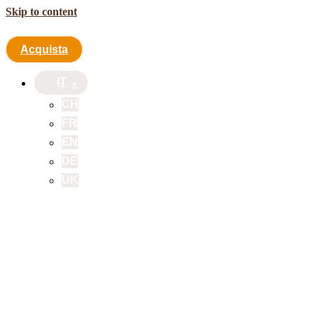
Skip to content
Acquista
IT
CH
FR
EN
DE
UK
Acquista
IT
CH