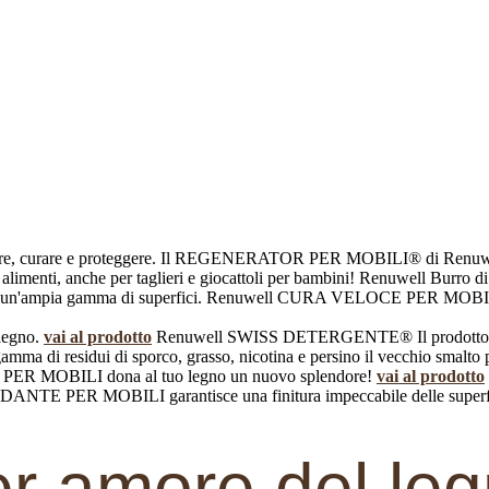
erare, curare e proteggere. Il REGENERATOR PER MOBILI® di Renuwel
i alimenti, anche per taglieri e giocattoli per bambini! Renuwell Burro di
per un'ampia gamma di superfici. Renuwell CURA VELOCE PER MOBILI
legno.
vai al prodotto
Renuwell SWISS DETERGENTE®
Il prodotto
i residui di sporco, grasso, nicotina e persino il vecchio smalto 
ERA PER MOBILI dona al tuo legno un nuovo splendore!
vai al prodotto
IDANTE PER MOBILI garantisce una finitura impeccabile delle superfic
r amore del le