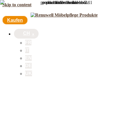
Skip to content
Kaufen
CH
FR
IT
EN
DE
UK
Kaufen
CH
FR