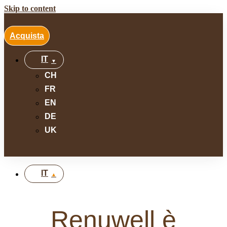
Skip to content
Acquista
IT
CH
FR
EN
DE
UK
IT
Renuwell è