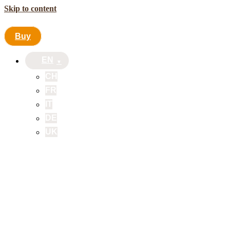
Skip to content
Buy
EN
CH
FR
IT
DE
UK
Buy
EN
CH