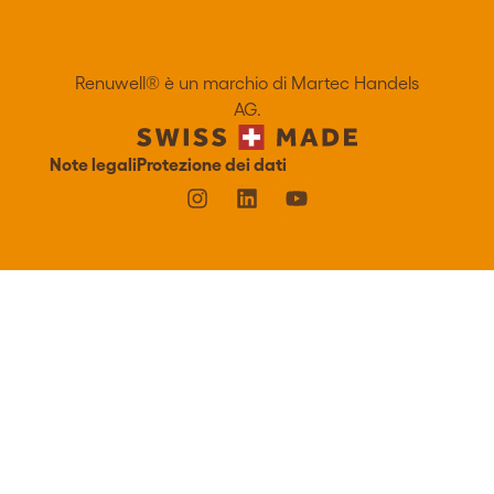
Acquista
Acquista
Renuwell®️ è un marchio di Martec Handels
AG.
Note legali
Protezione dei dati