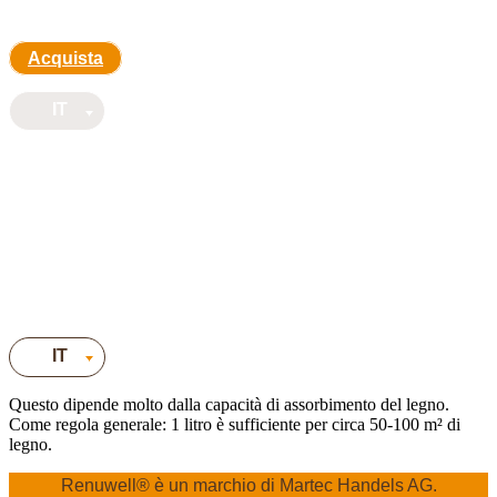
Skip
to
content
Acquista
IT
Acquista
IT
IT
Questo dipende molto dalla capacità di assorbimento del legno.
Come regola generale: 1 litro è sufficiente per circa 50-100 m² di
legno.
Renuwell®️ è un marchio di Martec Handels AG.