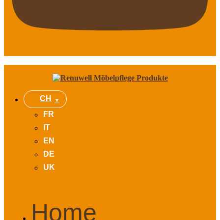
CH
FR
IT
EN
DE
UK
Home