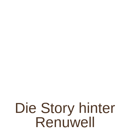
Philosophie
Wir setzen konsequent auf
erstklassige Rohstoffe und sagen
"Nein" zu Silikonölen. Fachexperten
schwören auf die Wirksamkeit unserer
einfach anzuwendenden Produkte. Bei
Renuwell sind wir stolz darauf, aktiv
zur Pflege und Erhaltung von Holz
beizutragen.
Die Story hinter
Renuwell