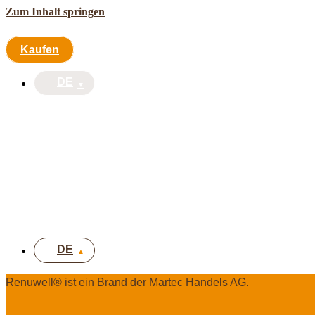
Zum Inhalt springen
Kaufen
DE
Kaufen
DE
DE
Renuwell®️ ist ein Brand der Martec Handels AG.