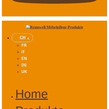
CH
FR
IT
EN
DE
UK
Home